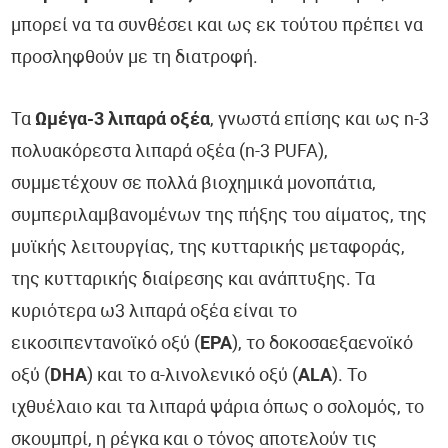
μπορεί να τα συνθέσει και ως εκ τούτου πρέπει να
προσληφθούν με τη διατροφή.
Τα
Ωμέγα-3 λιπαρά οξέα
, γνωστά επίσης και ως n-3
πολυακόρεστα λιπαρά οξέα (n-3 PUFA),
συμμετέχουν σε πολλά βιοχημικά μονοπάτια,
συμπεριλαμβανομένων της πήξης του αίματος, της
μυϊκής λειτουργίας, της κυτταρικής μεταφοράς,
της κυτταρικής διαίρεσης και ανάπτυξης. Τα
κυριότερα ω3 λιπαρά οξέα είναι το
εικοσιπεντανοϊκό οξύ (
ΕΡΑ
), το δοκοσαεξαενοϊκό
οξύ (
DHA
) και το α-λινολενικό οξύ (
ALA
). Το
ιχθυέλαιο και τα λιπαρά ψάρια όπως ο σολομός, το
σκουμπρί, η ρέγκα και ο τόνος αποτελούν τις