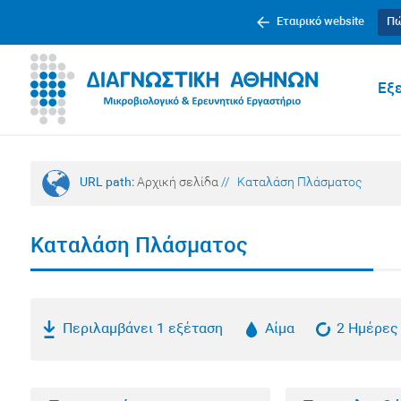
Εταιρικό website
Πώ
Εξε
URL path:
Αρχική σελίδα
//
Καταλάση Πλάσματος
Καταλάση Πλάσματος
Περιλαμβάνει 1 εξέταση
Αίμα
2 Ημέρες