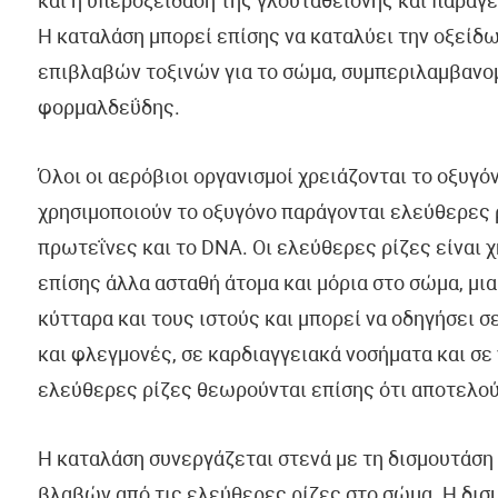
και η υπεροξειδάση της γλουταθειόνης και παράγε
Η καταλάση μπορεί επίσης να καταλύει την οξείδ
επιβλαβών τοξινών για το σώμα, συμπεριλαμβανομ
φορμαλδεΰδης.
Όλοι οι αερόβιοι οργανισμοί χρειάζονται το οξυγό
χρησιμοποιούν το οξυγόνο παράγονται ελεύθερες 
πρωτεΐνες και το DNA. Οι ελεύθερες ρίζες είναι 
επίσης άλλα ασταθή άτομα και μόρια στο σώμα, μι
κύτταρα και τους ιστούς και μπορεί να οδηγήσει 
και φλεγμονές, σε καρδιαγγειακά νοσήματα και σε
ελεύθερες ρίζες θεωρούνται επίσης ότι αποτελούν
Η καταλάση συνεργάζεται στενά με τη δισμουτάση 
βλαβών από τις ελεύθερες ρίζες στο σώμα. Η δισ