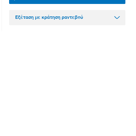
Εξέταση με κράτηση ραντεβού
Βήμα 1
Κλείστε ραντεβού και αγοράστε
την εξέταση online
Επιλέξτε από όλο το φάσμα των εξετάσεων
Πρόληψης, Ανδρολογίας και Διαγνωστικών,
κλείστε ραντεβού
σε
πραγματικό χρόνο
και
αγοράστε την online
.