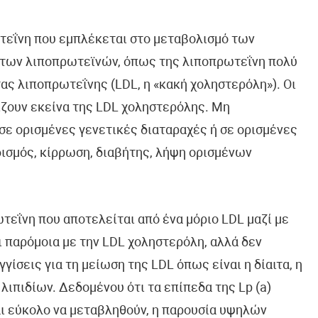
ρωτεΐνη που εμπλέκεται στο μεταβολισμό των
κό των λιποπρωτεϊνών, όπως της λιποπρωτεΐνη πολύ
ας λιποπρωτεΐνης (LDL, η «κακή χοληστερόλη»). Οι
ίζουν εκείνα της LDL χοληστερόλης. Μη
σε ορισμένες γενετικές διαταραχές ή σε ορισμένες
δισμός, κίρρωση, διαβήτης, λήψη ορισμένων
ρωτεΐνη που αποτελείται από ένα μόριο LDL μαζί με
αι παρόμοια με την LDL χοληστερόλη, αλλά δεν
ίσεις για τη μείωση της LDL όπως είναι η δίαιτα, η
ιπιδίων. Δεδομένου ότι τα επίπεδα της Lp (a)
ναι εύκολο να μεταβληθούν, η παρουσία υψηλών