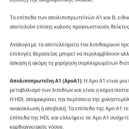
εξέλιξη της αθηρωματικής πλάκας.
Τα επίπεδα των απολιποπρωτεϊνών Α1 και Β, ειδι
αποτελούν επίσης καλούς προγνωστικούς δείκτες
Ανάλογα με τα αποτελέσματα του λιπιδαιμικού προ
επιλογές θεραπείας μπορεί να περιλαμβάνουν αλλ
άσκηση ή ακόμη τη χορήγηση συμπληρωμάτων διατ
Απολιποπρωτεΐνη Α1 (ApoA1)
: Η Αρο Α1 είναι μι
μεταβολισμό των λιπιδίων και είναι η κύρια συστ
Η HDL απομακρύνει την περίσσεια της χοληστερόλη
ανακύκλωση ή αποβολή. Τα επίπεδα της Αρο Α1 τεί
επίπεδα της HDL και ελλείψεις σε Αρο Α1 συσχετ
καρδιαγγειακής νόσου.