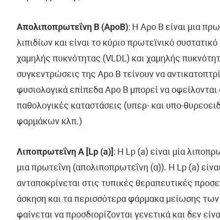
Απολιποπρωτεΐνη Β (ApoB)
: Η Αρο Β είναι μια π
λιπιδίων και είναι το κύριο πρωτεϊνικό συστατι
χαμηλής πυκνότητας (VLDL) και χαμηλής πυκνότητ
συγκεντρώσεις της Apo Β τείνουν να αντικατοπτρ
φυσιολογικά επίπεδα Apo Β μπορεί να οφείλονται 
παθολογικές καταστάσεις (υπερ- και υπο-θυρεοει
φαρμάκων κλπ.)
Λιποπρωτεΐνη Α [Lp (a)]
: Η Lp (a) είναι μία λιποπ
μια πρωτεΐνη (απολιποπρωτεΐνη (α)). Η Lp (a) είν
ανταποκρίνεται στις τυπικές θεραπευτικές προσεγγ
άσκηση και τα περισσότερα φάρμακα μείωσης των λ
φαίνεται να προσδιορίζονται γενετικά και δεν εί