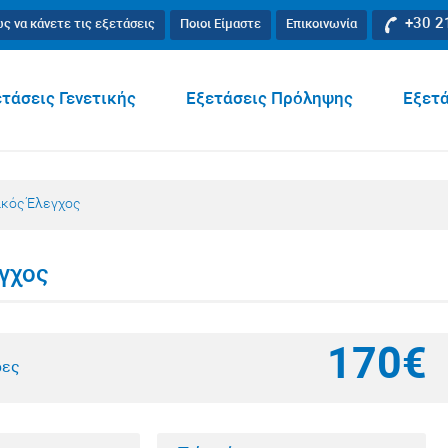
+30 2
ς να κάνετε τις εξετάσεις
Ποιοι Είμαστε
Επικοινωνία
τάσεις Γενετικής
Εξετάσεις Πρόληψης
Εξετά
ικός Έλεγχος
γχος
170€
ρες