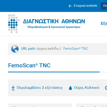
Εταιρικό website
Πώ
Εξε
URL path:
Αρχική σελίδα
//
FemoScan® TNC
FemoScan® TNC
Περιλαμβάνει 3 εξετάσεις
Ούρα, Κολπικό