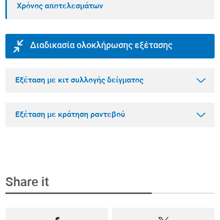
Χρόνος αποτελεσμάτων
Διαδικασία ολοκλήρωσης εξέτασης
Εξέταση με κιτ συλλογής δείγματος
Εξέταση με κράτηση ραντεβού
Βήμα 1
Αγοράστε την εξέταση που θέλετε online
Share it
Επιλέξτε την εξέταση που θέλετε να κάνετε
Βήμα 1
μέσα από το πιο ολοκληρωμένο φάσμα
Κλείστε ραντεβού και αγοράστε την εξέταση