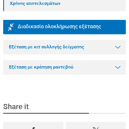
Χρόνος αποτελεσμάτων
Διαδικασία ολοκλήρωσης εξέτασης
Εξέταση με κιτ συλλογής δείγματος
Εξέταση με κράτηση ραντεβού
Βήμα 1
Αγοράστε την εξέταση που θέλετε online
Share it
Επιλέξτε την εξέταση που θέλετε να κάνετε
Βήμα 1
μέσα από το πιο ολοκληρωμένο φάσμα
Κλείστε ραντεβού και αγοράστε την εξέταση