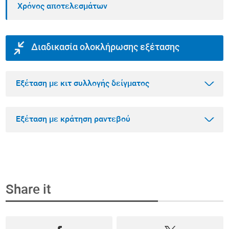
Χρόνος αποτελεσμάτων
Διαδικασία ολοκλήρωσης εξέτασης
Εξέταση με κιτ συλλογής δείγματος
Εξέταση με κράτηση ραντεβού
Βήμα 1
Αγοράστε την εξέταση που θέλετε online
Share it
Επιλέξτε την εξέταση που θέλετε να κάνετε
Βήμα 1
μέσα από το πιο ολοκληρωμένο φάσμα
Κλείστε ραντεβού και αγοράστε την εξέταση