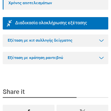
Χρόνος αποτελεσμάτων
Διαδικασία ολοκλήρωσης εξέτασης
Εξέταση με κιτ συλλογής δείγματος
Εξέταση με κράτηση ραντεβού
Βήμα 1
Αγοράστε την εξέταση που θέλετε online
Share it
Επιλέξτε την εξέταση που θέλετε να κάνετε
Βήμα 1
μέσα από το πιο ολοκληρωμένο φάσμα
Κλείστε ραντεβού και αγοράστε την εξέταση