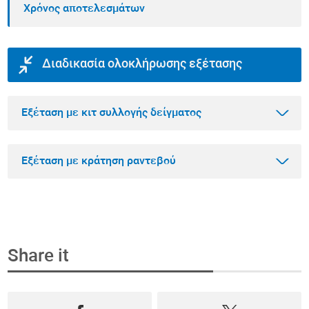
Χρόνος αποτελεσμάτων
Διαδικασία ολοκλήρωσης εξέτασης
Εξέταση με κιτ συλλογής δείγματος
Εξέταση με κράτηση ραντεβού
Βήμα 1
Αγοράστε την εξέταση που θέλετε online
Share it
Επιλέξτε την εξέταση που θέλετε να κάνετε
Βήμα 1
μέσα από το πιο ολοκληρωμένο φάσμα
Κλείστε ραντεβού και αγοράστε την εξέταση