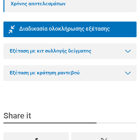
Χρόνος αποτελεσμάτων
Διαδικασία ολοκλήρωσης εξέτασης
Εξέταση με κιτ συλλογής δείγματος
Εξέταση με κράτηση ραντεβού
Βήμα 1
Αγοράστε την εξέταση που θέλετε online
Share it
Επιλέξτε την εξέταση που θέλετε να κάνετε
Βήμα 1
μέσα από το πιο ολοκληρωμένο φάσμα
Κλείστε ραντεβού και αγοράστε την εξέταση