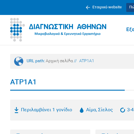
Εταιρικό website
Πώ
Εξε
URL path:
Αρχική σελίδα
//
ATP1A1
ATP1A1
Περιλαμβάνει 1 γονίδιο
Αίμα, Σίελος
3-