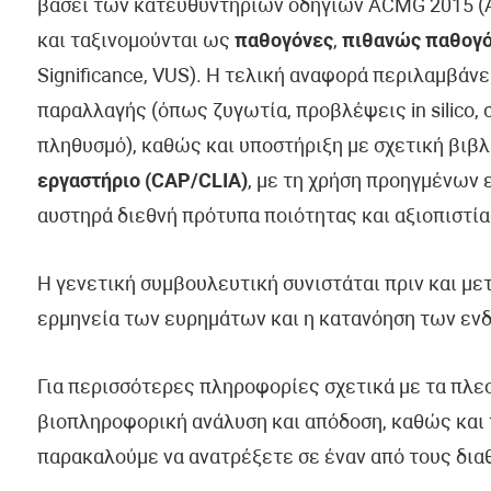
βάσει των κατευθυντήριων οδηγιών ACMG 2015 (Am
και ταξινομούνται ως
παθογόνες
,
πιθανώς παθογ
Significance, VUS). Η τελική αναφορά περιλαμβάν
παραλλαγής (όπως ζυγωτία, προβλέψεις in silico, 
πληθυσμό), καθώς και υποστήριξη με σχετική βιβλ
εργαστήριο (CAP/CLIA)
, με τη χρήση προηγμένων
αυστηρά διεθνή πρότυπα ποιότητας και αξιοπιστία
Η γενετική συμβουλευτική συνιστάται πριν και με
ερμηνεία των ευρημάτων και η κατανόηση των εν
Για περισσότερες πληροφορίες σχετικά με τα πλε
βιοπληροφορική ανάλυση και απόδοση, καθώς και 
παρακαλούμε να ανατρέξετε σε έναν από τους δια