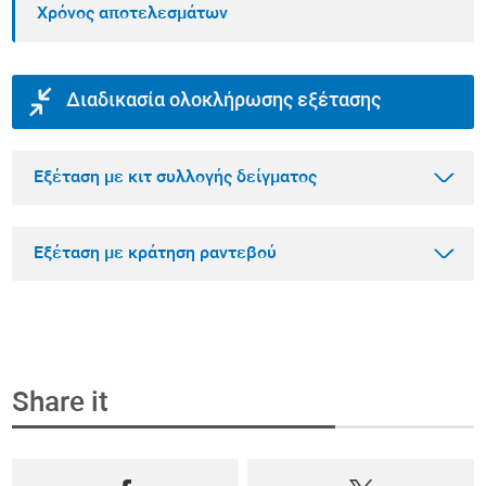
Χρόνος αποτελεσμάτων
Διαδικασία ολοκλήρωσης εξέτασης
Εξέταση με κιτ συλλογής δείγματος
Εξέταση με κράτηση ραντεβού
Βήμα 1
Αγοράστε την εξέταση που θέλετε online
Share it
Επιλέξτε την εξέταση που θέλετε να κάνετε
Βήμα 1
μέσα από το πιο ολοκληρωμένο φάσμα
Κλείστε ραντεβού και αγοράστε την εξέταση