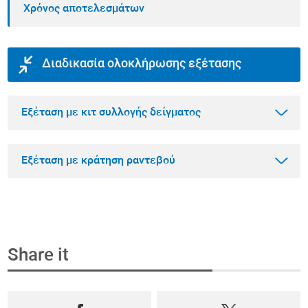
Χρόνος αποτελεσμάτων
Διαδικασία ολοκλήρωσης εξέτασης
Εξέταση με κιτ συλλογής δείγματος
Εξέταση με κράτηση ραντεβού
Βήμα 1
Αγοράστε την εξέταση που θέλετε online
Share it
Επιλέξτε την εξέταση που θέλετε να κάνετε
Βήμα 1
μέσα από το πιο ολοκληρωμένο φάσμα
Κλείστε ραντεβού και αγοράστε την εξέταση