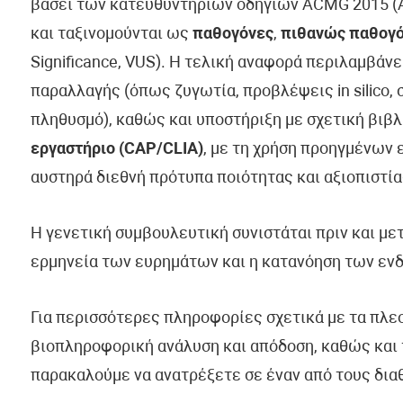
βάσει των κατευθυντήριων οδηγιών ACMG 2015 (Am
και ταξινομούνται ως
παθογόνες
,
πιθανώς παθογ
Significance, VUS). Η τελική αναφορά περιλαμβάν
παραλλαγής (όπως ζυγωτία, προβλέψεις in silico, 
πληθυσμό), καθώς και υποστήριξη με σχετική βιβλ
εργαστήριο (CAP/CLIA)
, με τη χρήση προηγμένων
αυστηρά διεθνή πρότυπα ποιότητας και αξιοπιστία
Η γενετική συμβουλευτική συνιστάται πριν και με
ερμηνεία των ευρημάτων και η κατανόηση των εν
Για περισσότερες πληροφορίες σχετικά με τα πλε
βιοπληροφορική ανάλυση και απόδοση, καθώς και 
παρακαλούμε να ανατρέξετε σε έναν από τους δια