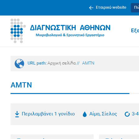
Εταιρικό website
Πώ
Εξε
URL path:
Αρχική σελίδα
//
AMTN
AMTN
Περιλαμβάνει 1 γονίδιο
Αίμα, Σίελος
3-