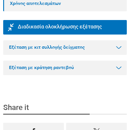
Χρόνος αποτελεσμάτων
Διαδικασία ολοκλήρωσης εξέτασης
Εξέταση με κιτ συλλογής δείγματος
Εξέταση με κράτηση ραντεβού
Βήμα 1
Αγοράστε την εξέταση που θέλετε online
Share it
Επιλέξτε την εξέταση που θέλετε να κάνετε
Βήμα 1
μέσα από το πιο ολοκληρωμένο φάσμα
Κλείστε ραντεβού και αγοράστε την εξέταση