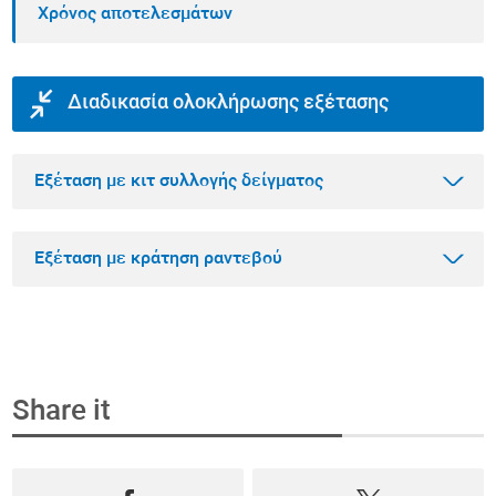
Χρόνος αποτελεσμάτων
Διαδικασία ολοκλήρωσης εξέτασης
Εξέταση με κιτ συλλογής δείγματος
Εξέταση με κράτηση ραντεβού
Βήμα 1
Αγοράστε την εξέταση που θέλετε online
Share it
Επιλέξτε την εξέταση που θέλετε να κάνετε
Βήμα 1
μέσα από το πιο ολοκληρωμένο φάσμα
Κλείστε ραντεβού και αγοράστε την εξέταση