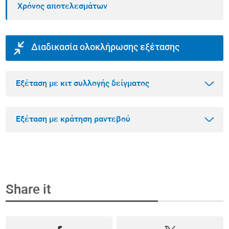
Χρόνος αποτελεσμάτων
Διαδικασία ολοκλήρωσης εξέτασης
Εξέταση με κιτ συλλογής δείγματος
Εξέταση με κράτηση ραντεβού
Βήμα 1
Αγοράστε την εξέταση που θέλετε online
Share it
Επιλέξτε την εξέταση που θέλετε να κάνετε
Βήμα 1
μέσα από το πιο ολοκληρωμένο φάσμα
Κλείστε ραντεβού και αγοράστε την εξέταση