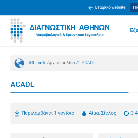
Εταιρικό website
Πώ
Εξε
URL path:
Αρχική σελίδα
//
ACADL
ACADL
Περιλαμβάνει 1 γονίδιο
Αίμα, Σίελος
3-