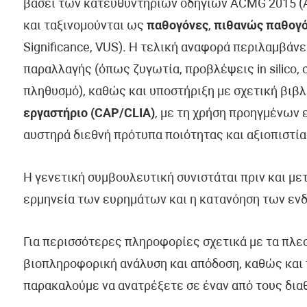
βάσει των κατευθυντήριων οδηγιών ACMG 2015 (Am
και ταξινομούνται ως
παθογόνες
,
πιθανώς παθογ
Significance, VUS). Η τελική αναφορά περιλαμβάν
παραλλαγής (όπως ζυγωτία, προβλέψεις in silico, 
πληθυσμό), καθώς και υποστήριξη με σχετική βιβλ
εργαστήριο (CAP/CLIA)
, με τη χρήση προηγμένων
αυστηρά διεθνή πρότυπα ποιότητας και αξιοπιστία
Η γενετική συμβουλευτική συνιστάται πριν και με
ερμηνεία των ευρημάτων και η κατανόηση των εν
Για περισσότερες πληροφορίες σχετικά με τα πλε
βιοπληροφορική ανάλυση και απόδοση, καθώς και 
παρακαλούμε να ανατρέξετε σε έναν από τους δια