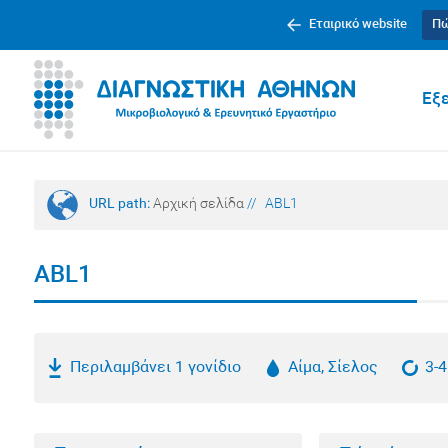
Εταιρικό website
Πώ
Εξε
URL path:
Αρχική σελίδα
//
ABL1
ABL1
Περιλαμβάνει 1 γονίδιο
Αίμα, Σίελος
3-