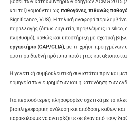
βάσει των κατευθυντήριων οδηγιών ACMG 2015 (Am
και ταξινομούνται ως
παθογόνες
,
πιθανώς παθογ
Significance, VUS). Η τελική αναφορά περιλαμβάν
παραλλαγής (όπως ζυγωτία, προβλέψεις in silico, 
πληθυσμό), καθώς και υποστήριξη με σχετική βιβλ
εργαστήριο (CAP/CLIA)
, με τη χρήση προηγμένων
αυστηρά διεθνή πρότυπα ποιότητας και αξιοπιστία
Η γενετική συμβουλευτική συνιστάται πριν και με
ερμηνεία των ευρημάτων και η κατανόηση των εν
Για περισσότερες πληροφορίες σχετικά με τα πλε
βιοπληροφορική ανάλυση και απόδοση, καθώς και 
παρακαλούμε να ανατρέξετε σε έναν από τους δια