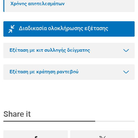
Χρόνος αποτελεσμάτων
Διαδικασία ολοκλήρωσης εξέτασης
Εξέταση με κιτ συλλογής δείγματος
Εξέταση με κράτηση ραντεβού
Βήμα 1
Αγοράστε την εξέταση που θέλετε online
Share it
Επιλέξτε την εξέταση που θέλετε να κάνετε
Βήμα 1
μέσα από το πιο ολοκληρωμένο φάσμα
Κλείστε ραντεβού και αγοράστε την εξέταση