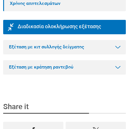
Χρόνος αποτελεσμάτων
Διαδικασία ολοκλήρωσης εξέτασης
Εξέταση με κιτ συλλογής δείγματος
Εξέταση με κράτηση ραντεβού
Βήμα 1
Αγοράστε την εξέταση που θέλετε online
Share it
Επιλέξτε την εξέταση που θέλετε να κάνετε
Βήμα 1
μέσα από το πιο ολοκληρωμένο φάσμα
Κλείστε ραντεβού και αγοράστε την εξέταση