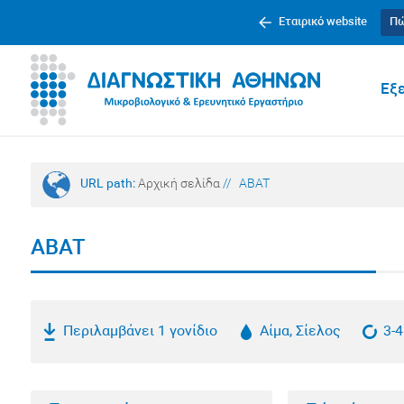
Εταιρικό website
Πώ
Εξε
URL path:
Αρχική σελίδα
//
ABAT
ABAT
Περιλαμβάνει 1 γονίδιο
Αίμα, Σίελος
3-