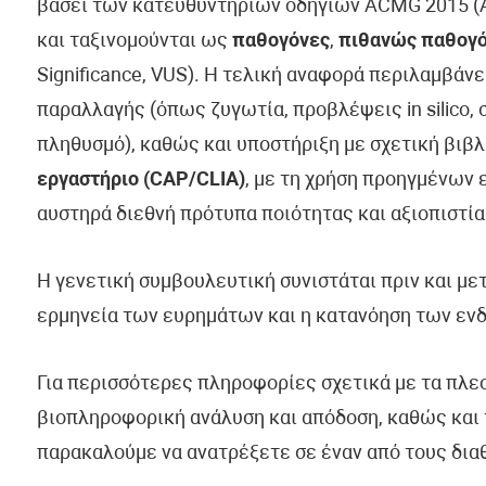
βάσει των κατευθυντήριων οδηγιών ACMG 2015 (Am
και ταξινομούνται ως
παθογόνες
,
πιθανώς παθογ
Significance, VUS). Η τελική αναφορά περιλαμβάν
παραλλαγής (όπως ζυγωτία, προβλέψεις in silico, 
πληθυσμό), καθώς και υποστήριξη με σχετική βιβλ
εργαστήριο (CAP/CLIA)
, με τη χρήση προηγμένων
αυστηρά διεθνή πρότυπα ποιότητας και αξιοπιστία
Η γενετική συμβουλευτική συνιστάται πριν και με
ερμηνεία των ευρημάτων και η κατανόηση των εν
Για περισσότερες πληροφορίες σχετικά με τα πλε
βιοπληροφορική ανάλυση και απόδοση, καθώς και 
παρακαλούμε να ανατρέξετε σε έναν από τους δια