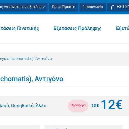
+30 2
ς να κάνετε τις εξετάσεις
Ποιοι Είμαστε
Επικοινωνία
τάσεις Γενετικής
Εξετάσεις Πρόληψης
Εξετά
ydia trachomatis), Αντιγόνο
chomatis), Αντιγόνο
12€
λικό, Ουρηθρικό, Άλλο
15€
Προσφορά