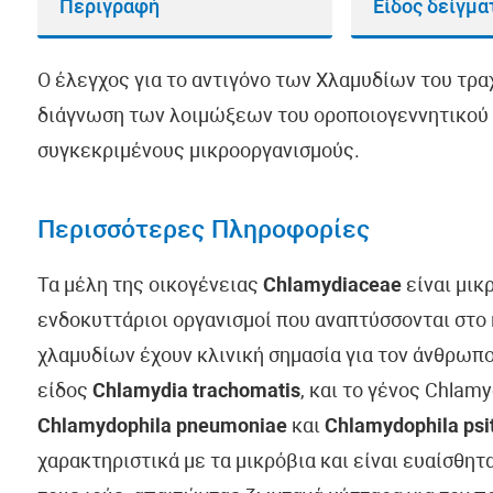
Περιγραφή
Είδος δείγμα
Ο έλεγχος για το αντιγόνο των Χλαμυδίων του τρα
διάγνωση των λοιμώξεων του οροποιογεννητικού 
συγκεκριμένους μικροοργανισμούς.
Περισσότερες Πληροφορίες
Τα μέλη της οικογένειας
Chlamydiaceae
είναι μικ
ενδοκυττάριοι οργανισμοί που αναπτύσσονται στ
χλαμυδίων έχουν κλινική σημασία για τον άνθρωπο
είδος
Chlamydia trachomatis
, και το γένος Chlam
Chlamydophila pneumoniae
και
Chlamydophila psit
χαρακτηριστικά με τα μικρόβια και είναι ευαίσθητ