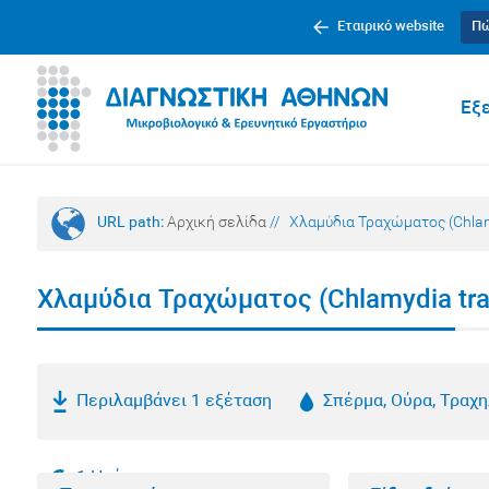
Εταιρικό website
Πώ
Εξε
URL path:
Αρχική σελίδα
//
Χλαμύδια Τραχώματος (Chlam
Χλαμύδια Τραχώματος (Chlamydia tra
Περιλαμβάνει 1 εξέταση
Σπέρμα, Ούρα, Τραχη
1 Ημέρα