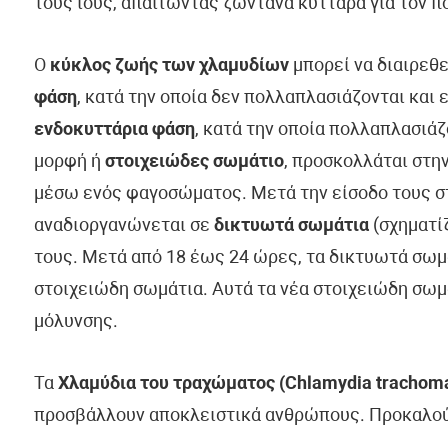
τους ιούς, απαιτώντας ζωντανά κύτταρα για τον 
Ο
κύκλος ζωής των χλαμυδίων
μπορεί να διαιρεθε
φάση
, κατά την οποία δεν πολλαπλασιάζονται και 
ενδοκυττάρια φάση
, κατά την οποία πολλαπλασιάζ
μορφή ή
στοιχειώδες σωμάτιο
, προσκολλάται στη
μέσω ενός φαγοσώματος. Μετά την είσοδο τους σ
αναδιοργανώνεται σε
δικτυωτά σωμάτια
(σχηματίζ
τους. Μετά από 18 έως 24 ώρες, τα δικτυωτά σωμ
στοιχειώδη σωμάτια. Αυτά τα νέα στοιχειώδη σωμ
μόλυνσης.
Τα
Χλαμύδια του τραχώματος (Chlamydia trachoma
προσβάλλουν αποκλειστικά ανθρώπους. Προκαλούν