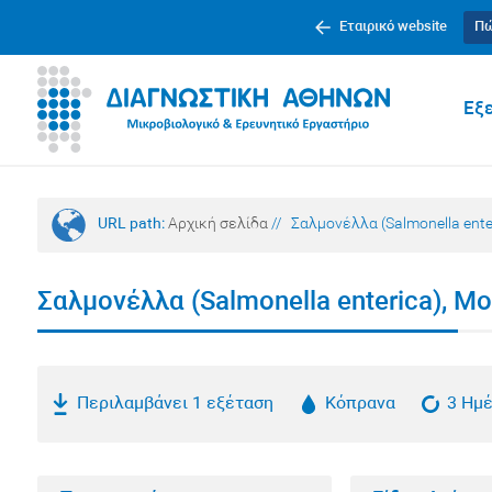
Εταιρικό website
Πώ
Εξε
URL path:
Αρχική σελίδα
//
Σαλμονέλλα (Salmonella ente
Σαλμονέλλα (Salmonella enterica), Μ
Περιλαμβάνει 1 εξέταση
Κόπρανα
3 Ημ