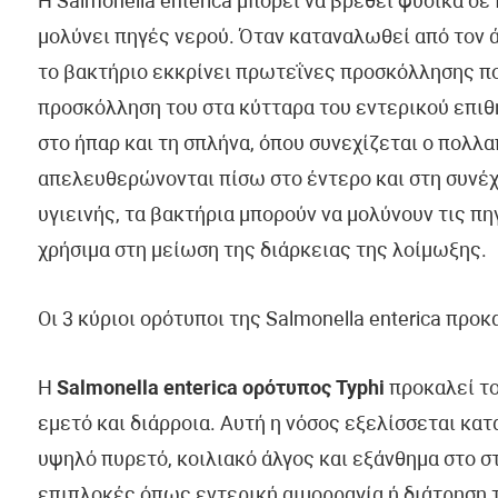
Η Salmonella enterica μπορεί να βρεθεί φυσικά σε
μολύνει πηγές νερού. Όταν καταναλωθεί από τον 
το βακτήριο εκκρίνει πρωτεΐνες προσκόλλησης πο
προσκόλληση του στα κύτταρα του εντερικού επιθη
στο ήπαρ και τη σπλήνα, όπου συνεχίζεται ο πολλα
απελευθερώνονται πίσω στο έντερο και στη συνέχ
υγιεινής, τα βακτήρια μπορούν να μολύνουν τις π
χρήσιμα στη μείωση της διάρκειας της λοίμωξης.
Οι 3 κύριοι ορότυποι της Salmonella enterica πρ
Η
Salmonella enterica ορότυπος Typhi
προκαλεί το
εμετό και διάρροια. Αυτή η νόσος εξελίσσεται κα
υψηλό πυρετό, κοιλιακό άλγος και εξάνθημα στο σ
επιπλοκές όπως εντερική αιμορραγία ή διάτρηση 