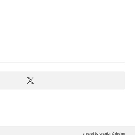
σας εύκολα
και με
ασφάλεια
οποιαδήποτε
στιγμή θέλετε, κάνοντας σύνδεση στον
προσωπικό σας λογαριασμό.
created by
creation & design