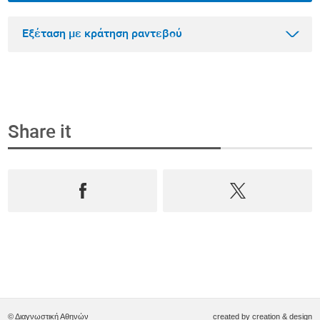
Εξέταση με κράτηση ραντεβού
Share it
Βήμα 1
Κλείστε ραντεβού και αγοράστε την εξέταση
online
Επιλέξτε από όλο το φάσμα των εξετάσεων
Πρόληψης, Ανδρολογίας και Διαγνωστικών,
κλείστε ραντεβού
σε
πραγματικό χρόνο
και
αγοράστε την online
.
© Διαγνωστική Αθηνών
created by
creation & design