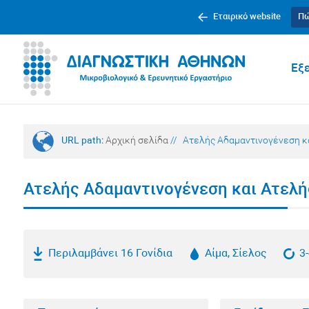
Εταιρικό website
Πώ
Εξε
URL path:
Αρχική σελίδα
//
Ατελής Αδαμαντινογένεση κα
Ατελής Αδαμαντινογένεση και Ατελή
Περιλαμβάνει 16 Γονίδια
Αίμα, Σίελος
3