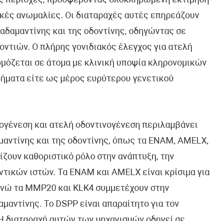
ές περιοχές, προσφέροντας ολοκληρωμένη εκτίμηση
κές ανωμαλίες. Οι διαταραχές αυτές επηρεάζουν
αδαμαντίνης και της οδοντίνης, οδηγώντας σε
οντιών. Ο πλήρης γονιδιακός έλεγχος για ατελή
μόζεται σε άτομα με κλινική υποψία κληρονομικών
ήματα είτε ως μέρος ευρύτερου γενετικού
νογένεση και ατελή οδοντινογένεση περιλαμβάνει
μαντίνης και της οδοντίνης, όπως τα ENAM, AMELX,
ίζουν καθοριστικό ρόλο στην ανάπτυξη, την
ντικών ιστών. Τα ENAM και AMELX είναι κρίσιμα για
 ενώ τα MMP20 και KLK4 συμμετέχουν στην
μαντίνης. Το DSPP είναι απαραίτητο για τον
 Η διαταραχή αυτών των μηχανισμών οδηγεί σε