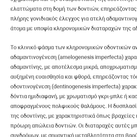
ελαττώματα στη δομή των δοντιών, επηρεάζοντας τ
πλήρης γονιδιακός έλεγχος για ατελή αδαμαντινογ
άτομα με υποψία κληρονομικών διαταραχών της αδ
Το κλινικό φάσμα των κληρονομικών οδοντικών αν
αδαμαντινογένεση (amelogenesis imperfecta) χαρα
αδαμαντίνης, με αποτέλεσμα μικρά, αποχρωματισμ
αυξημένη ευαισθησία και φθορά, επηρεάζοντας τόσο
οδοντινογένεση (dentinogenesis imperfecta) χαρα
δόντια ημιδιαφανή, με χρωματισμό γκρι-μπλε ή κα
αποφραγμένους πολφικούς θαλάμους. Η δυσπλασία
της οδοντίνης, με χαρακτηριστικά όπως βραχείες
πρόωρη απώλεια δοντιών. Οι διαταραχές αυτές μ
συνδρόμων, με σημαντική μεταβλητότητα στη βαρύτ