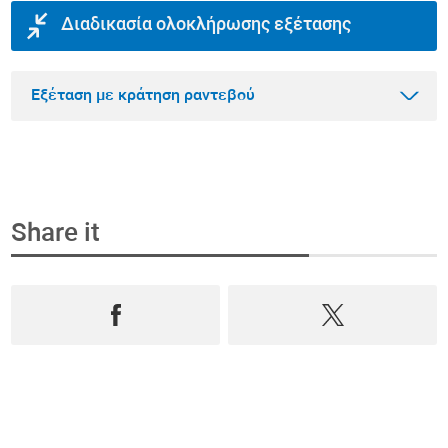
Διαδικασία ολοκλήρωσης εξέτασης
Εξέταση με κράτηση ραντεβού
Share it
Βήμα 1
Κλείστε ραντεβού και αγοράστε την εξέταση
online
Επιλέξτε από όλο το φάσμα των εξετάσεων
Πρόληψης, Ανδρολογίας και Διαγνωστικών,
κλείστε ραντεβού
σε
πραγματικό χρόνο
και
αγοράστε την online
.