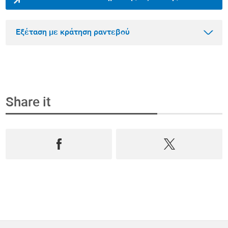
Εξέταση με κράτηση ραντεβού
Share it
Βήμα 1
Κλείστε ραντεβού και αγοράστε την εξέταση
online
Επιλέξτε από όλο το φάσμα των εξετάσεων
Πρόληψης, Ανδρολογίας και Διαγνωστικών,
κλείστε ραντεβού
σε
πραγματικό χρόνο
και
αγοράστε την online
.