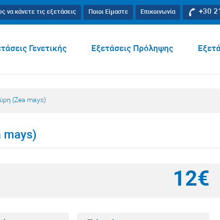
+30 2
ς να κάνετε τις εξετάσεις
Ποιοι Είμαστε
Επικοινωνία
τάσεις Γενετικής
Εξετάσεις Πρόληψης
Εξετά
ύρη (Zea mays)
a mays)
12€