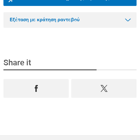
Εξέταση με κράτηση ραντεβού
Share it
Βήμα 1
Κλείστε ραντεβού και αγοράστε την εξέταση
online
Επιλέξτε από όλο το φάσμα των εξετάσεων
Πρόληψης, Ανδρολογίας και Διαγνωστικών,
κλείστε ραντεβού
σε
πραγματικό χρόνο
και
αγοράστε την online
.